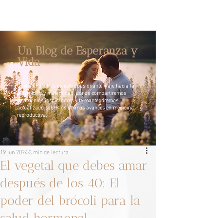
Un Blog de Esperanza y
Vida
Únete a nosotros en este apasionante viaje hacia la
paternidad y maternidad, donde compartiremos
testimonios inspiradores y te mantendremos
actualizado sobre los últimos avances en medicina
reproductiva.
19 jun 2024
3 min de lectura
El vegetal que debes amar
después de los 40: El
poder del brócoli para la