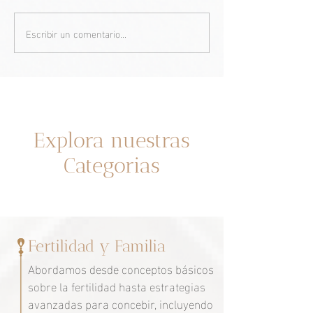
Escribir un comentario...
¿Tono amarillo en mi piel?
Naomi Watts y l
¿Puede ser por la
menopausia: Una
menopausia?
de superación y
empoderamiento
Un espacio dedicado a ti
Explora nuestras
Categorias
Fertilidad y Familia
Abordamos desde conceptos básicos
sobre la fertilidad hasta estrategias
avanzadas para concebir, incluyendo