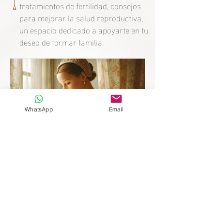
tratamientos de fertilidad, consejos
para mejorar la salud reproductiva,
un espacio dedicado a apoyarte en tu
deseo de formar familia.
WhatsApp
Email
Madre después de 10 años
sin herederos: el secreto de
la fertilidad de Caterina de
Médici.