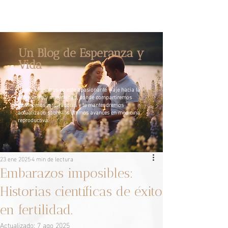
Un Blog de Esperanza y
Vida
Únete a nosotros en este apasionante viaje hacia la
paternidad y maternidad, donde compartiremos
testimonios inspiradores y te mantendremos
actualizado sobre los últimos avances en medicina
reproductiva.
23 ene 2025
4 min de lectura
Embarazos imposibles:
Historias científicas de éxito
en fertilidad.
Actualizado:
7 ago 2025