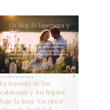
Un Blog de Esperanza y
Vida
Únete a nosotros en este apasionante viaje hacia la
paternidad y maternidad, donde compartiremos
testimonios inspiradores y te mantendremos
actualizado sobre los últimos avances en medicina
reproductiva.
2 oct 2024
4 min de lectura
La leyenda de las
calabazas y los frijoles
bajo la luna: Un ritual