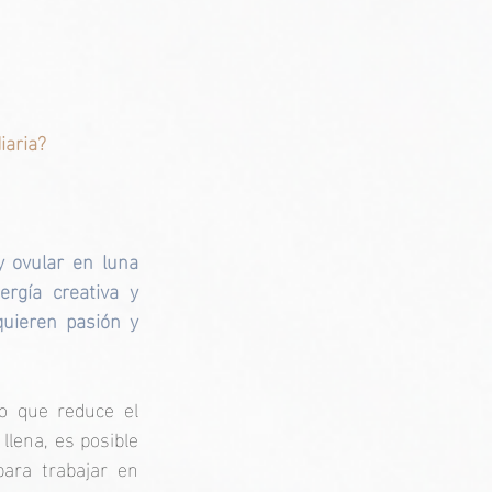
iaria?
 ovular en luna 
gía creativa y 
uieren pasión y 
o que reduce el 
lena, es posible 
ara trabajar en 