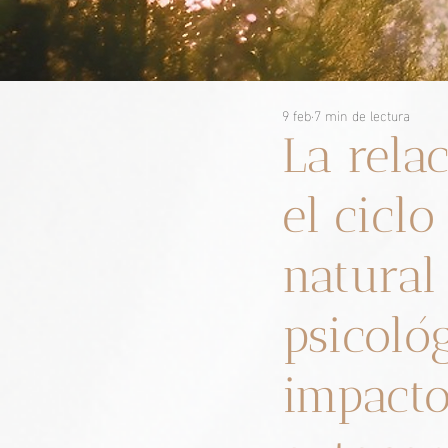
9 feb
7 min de lectura
La relac
el cicl
natural
psicológ
impacto