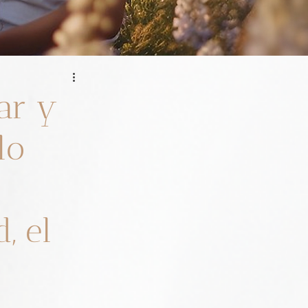
nar y
lo
, el