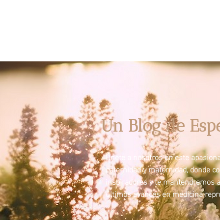
Un Blog de Esp
Únete a nosotros en este apasionan
paternidad y maternidad, donde c
inspiradores y te mantendremos a
últimos avances en medicina repro