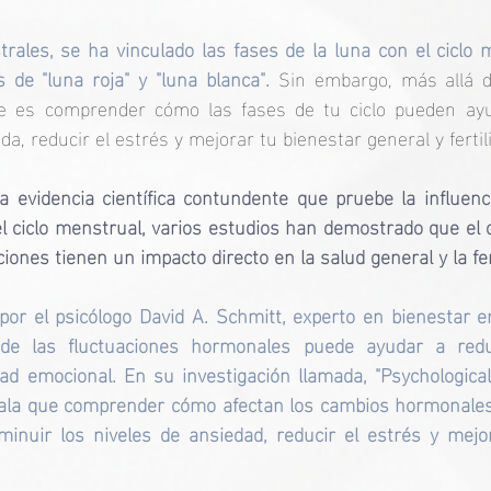
ales, se ha vinculado las fases de la luna con el ciclo 
 de "luna roja" y "luna blanca". 
Sin embargo, más allá d
te es comprender cómo las fases de tu ciclo pueden ayud
, reducir el estrés y mejorar tu bienestar general y fertil
evidencia científica contundente que pruebe la influenci
l ciclo menstrual, varios estudios han demostrado que el c
iones tienen un impacto directo en la salud general y la fer
por el psicólogo David A. Schmitt, experto en bienestar em
de las fluctuaciones hormonales puede ayudar a reduc
ad emocional. En su investigación llamada, "Psychologica
ñala que comprender cómo afectan los cambios hormonales d
inuir los niveles de ansiedad, reducir el estrés y mejor