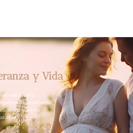
eranza y Vida
te viaje hacia la
ompartiremos testimonios
ctualizado sobre los
ductiva.