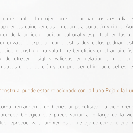
iclo menstrual de la mujer han sido comparados y estudiados 
s aparentes coincidencias en cuanto a duración y ritmo. A
nen de la antigua tradición cultural y espiritual, en las úl
omenzado a explorar cómo estos dos ciclos podrían esta
 ciclo menstrual no solo tiene beneficios en el ámbito físic
ede ofrecer insights valiosos en relación con la ferti
nidades de concepción y comprender el impacto del estrés
menstrual puede estar relacionado con la Luna Roja o la L
omo herramienta de bienestar psicofísico. Tu ciclo men
roceso biológico que puede variar a lo largo de la vid
ud reproductiva y también es un reflejo de cómo tu cuerp