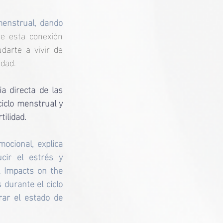
menstrual, dando 
e esta conexión 
arte a vivir de 
idad.
a directa de las 
iclo menstrual y 
tilidad.
ocional, explica 
ir el estrés y 
l Impacts on the 
urante el ciclo 
ar el estado de 