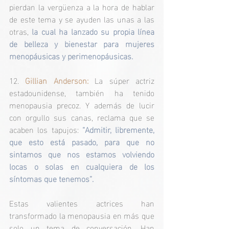
pierdan la vergüenza a la hora de hablar 
de este tema y se ayuden las unas a las 
otras, 
la cual ha lanzado su propia línea 
de belleza y bienestar para mujeres 
menopáusicas y perimenopáusicas.
12. 
Gillian Anderson:
 La súper actriz 
estadounidense, también ha tenido 
menopausia precoz. Y además de lucir 
con orgullo sus canas, reclama que se 
acaben los tapujos: 
“Admitir, libremente, 
que esto está pasado, para que no 
sintamos que nos estamos volviendo 
locas o solas en cualquiera de los 
síntomas que tenemos”.
Estas valientes actrices han 
transformado la menopausia en más que 
solo un tema de conversación. Han 