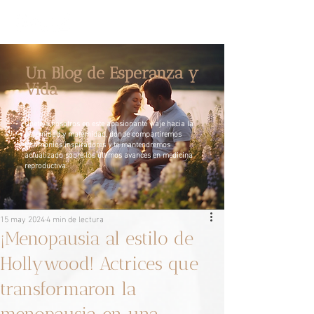
Un Blog de Esperanza y
Vida
Únete a nosotros en este apasionante viaje hacia la
paternidad y maternidad, donde compartiremos
testimonios inspiradores y te mantendremos
actualizado sobre los últimos avances en medicina
reproductiva.
15 may 2024
4 min de lectura
¡Menopausia al estilo de
Hollywood! Actrices que
transformaron la