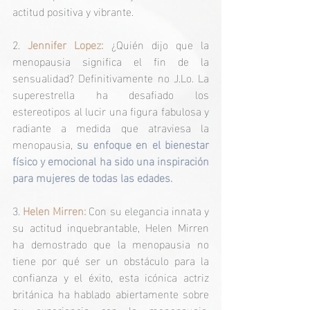
actitud positiva y vibrante.
2. 
Jennifer Lopez:
 ¿Quién dijo que la 
menopausia significa el fin de la 
sensualidad? Definitivamente no J.Lo. La 
superestrella ha desafiado los 
estereotipos al lucir una figura fabulosa y 
radiante a medida que atraviesa la 
menopausia, 
su enfoque en el bienestar 
físico y emocional ha sido una inspiración 
para mujeres de todas las edades.
3. 
Helen Mirren:
 Con su elegancia innata y 
su actitud inquebrantable, Helen Mirren 
ha demostrado que la menopausia no 
tiene por qué ser un obstáculo para la 
confianza y el éxito, esta icónica actriz 
británica ha hablado abiertamente sobre 
su experiencia con la menopausia, 