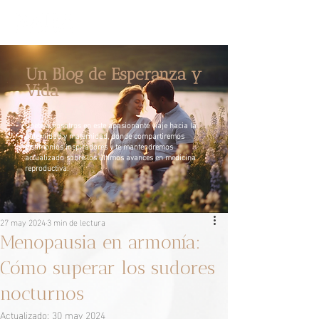
Un Blog de Esperanza y
Vida
Únete a nosotros en este apasionante viaje hacia la
paternidad y maternidad, donde compartiremos
testimonios inspiradores y te mantendremos
actualizado sobre los últimos avances en medicina
reproductiva.
27 may 2024
3 min de lectura
Menopausia en armonía:
Cómo superar los sudores
nocturnos
Actualizado:
30 may 2024