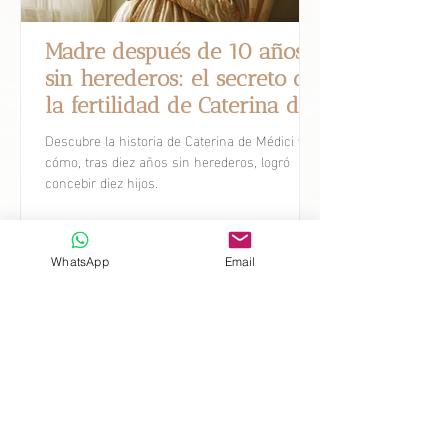
Madre después de 10 años
sin herederos: el secreto de
la fertilidad de Caterina de
Médici.
Descubre la historia de Caterina de Médici y
cómo, tras diez años sin herederos, logró
concebir diez hijos.
WhatsApp
Email
Avances Científicos
Descubre cómo la tecnología y la
investigación han mejorado las
tasas de éxito, ampliado las
opciones de tratamiento y brindado
nuevas esperanzas a parejas que