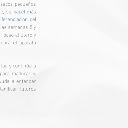
(sacos pequeños 
e,
 su papel más 
ferenciación del 
 las semanas 8 y 
 paso al útero y 
ará el aparato 
para madurar y, 
yuda a entender 
nificar futuros 