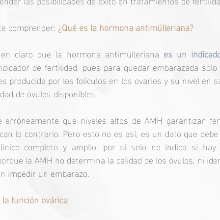
nder las posibilidades de éxito en tratamientos de fertilida
te comprender: 
¿Qué es la hormona antimülleriana?
 en claro que la hormona antimülleriana 
es un indicado
dicador de fertilidad, pues para quedar embarazada solo 
s producida por los folículos en los ovarios y su nivel en s
dad de óvulos disponibles. 
erróneamente que niveles altos de AMH garantizan ferti
ican lo contrario. Pero esto no es así, es un dato que debe 
ínico completo y amplio, por sí solo no indica si hay p
orque la AMH no determina la calidad de los óvulos, ni iden
an impedir un embarazo.
 la función ovárica