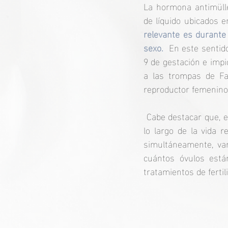
La hormona antimülle
de líquido ubicados e
relevante es durante 
sexo.  
En este sentido
9 de gestación e impi
a las trompas de Fa
reproductor femenino
 Cabe destacar que, en las mujeres la producción de AMH comienza en la pubertad y continúa a 
lo largo de la vida 
simultáneamente, var
cuántos óvulos están
tratamientos de fertil