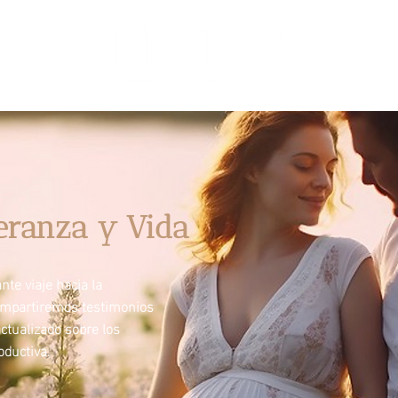
eranza y Vida
te viaje hacia la
ompartiremos testimonios
ctualizado sobre los
ductiva.