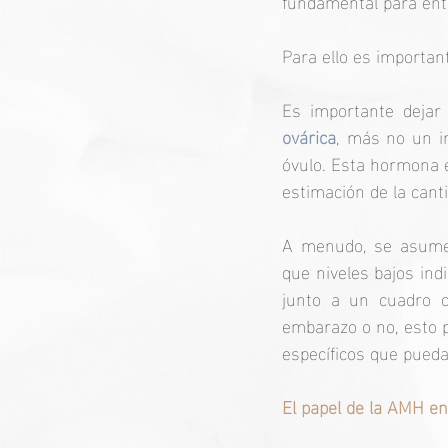
fundamental para ente
Para ello es importan
Es importante dejar
ovárica
, más no un in
óvulo. Esta hormona e
estimación de la canti
A menudo, se asume 
que niveles bajos ind
junto a un cuadro cl
embarazo o no, esto p
específicos que pued
El papel de la AMH en