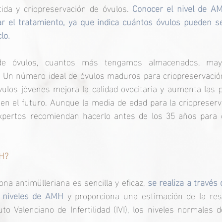
ida y criopreservación de óvulos. 
Conocer el nivel de AM
ar el tratamiento, ya que indica cuántos óvulos pueden s
lo.
de óvulos, cuantos más tengamos almacenados, mayo
o. Un número ideal de óvulos maduros para criopreservación
vulos jóvenes mejora la calidad ovocitaria y aumenta las p
en el futuro. Aunque la media de edad para la criopreserv
xpertos recomiendan hacerlo antes de los 35 años para 
H?
na antimülleriana es sencilla y eficaz, 
se realiza a través 
 niveles de AMH 
y proporciona una estimación de la rese
uto Valenciano de Infertilidad (IVI), los niveles normales