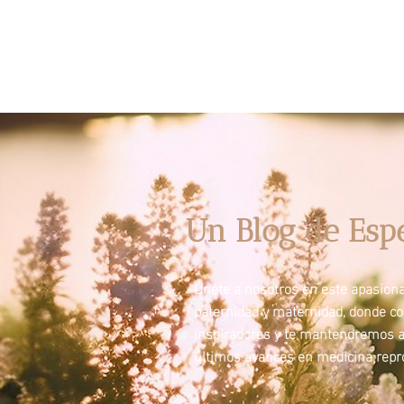
Un Blog de Esp
Únete a nosotros en este apasionan
paternidad y maternidad, donde c
inspiradores y te mantendremos a
últimos avances en medicina repro