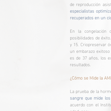
de reproducción asist
especialistas optimiz
recuperados en un cic
En la congelación 
posibilidades de éxit
y 15. Criopreservar ó
un embarazo exitoso 
es de 37 años, los e
resultados.
¿Cómo se Mide la AM
La prueba de la hormo
sangre que mide los
acuerdo con el Instit
edad, son: