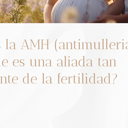
a
 la AMH (antimulleri
e es una aliada tan
te de la fertilidad?