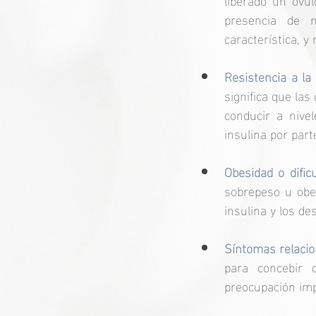
presencia de m
característica, y
Resistencia a la 
significa que la
conducir a nive
insulina por part
Obesidad o dific
sobrepeso u obes
insulina y los d
Síntomas relacion
para concebir 
preocupación im