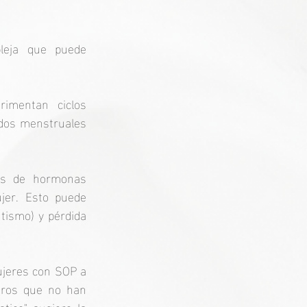
leja que puede 
mentan ciclos 
dos menstruales 
os de hormonas 
jer. Esto puede 
tismo) y pérdida 
ujeres con SOP a 
ros que no han 
tico" sugiere la 