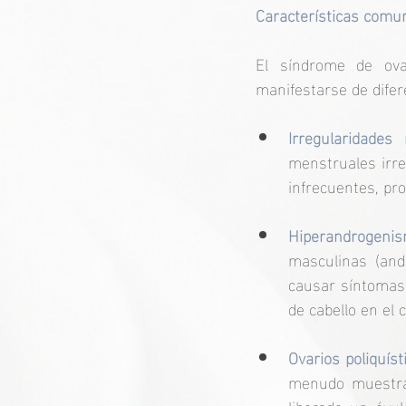
Características comu
El síndrome de ova
manifestarse de dife
Irregularidades
menstruales irr
infrecuentes, pr
Hiperandrogeni
masculinas (and
causar síntomas 
de cabello en el 
Ovarios poliquíst
menudo muestran
liberado un óvul