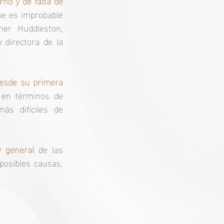
no y de falta de 
e es improbable 
er Huddleston, 
 directora de la 
desde su primera 
en términos de 
s difíciles de 
y general
 de las 
posibles causas, 