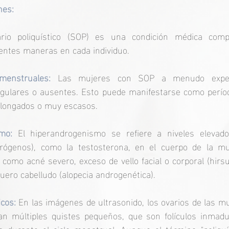
nes:
rio poliquístico (SOP) es una condición médica comp
rentes maneras en cada individuo.
 menstruales:
 Las mujeres con SOP a menudo experi
egulares o ausentes. Esto puede manifestarse como perío
olongados o muy escasos.
smo: 
El hiperandrogenismo se refiere a niveles elevad
rógenos), como la testosterona, en el cuerpo de la mu
como acné severo, exceso de vello facial o corporal (hirsu
cuero cabelludo (alopecia androgenética).
icos:
 En las imágenes de ultrasonido, los ovarios de las m
 múltiples quistes pequeños, que son folículos inmadu
o durante el ciclo menstrual. Aunque el término "poliquís