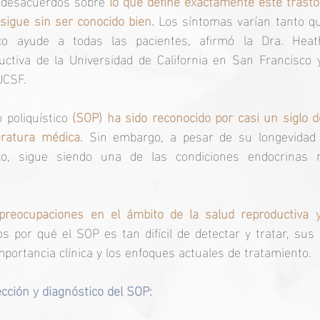
e desacuerdos sobre 
lo que define exactamente este trastor
 sigue sin ser conocido bien.
 Los síntomas varían tanto qu
o ayude a todas las pacientes, afirmó la Dra. Heath
ctiva de la Universidad de California en San Francisco y
UCSF.
 poliquístico
 (SOP) ha sido reconocido por casi un siglo 
eratura médica.
 Sin embargo, a pesar de su longevidad 
ico, sigue siendo una de las condiciones endocrinas má
preocupaciones en el ámbito de la salud reproductiva 
 por qué el SOP es tan difícil de detectar y tratar, sus 
mportancia clínica y los enfoques actuales de tratamiento.
ección y diagnóstico del SOP: