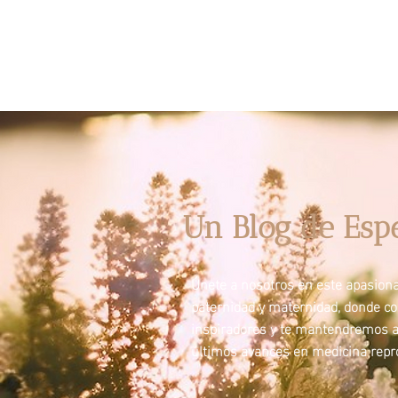
Un Blog de Esp
Únete a nosotros en este apasionan
paternidad y maternidad, donde c
inspiradores y te mantendremos a
últimos avances en medicina repro