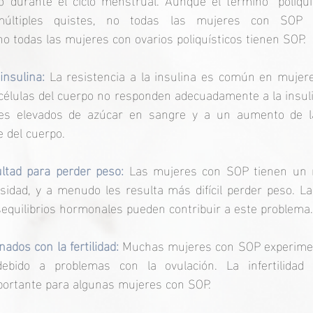
últiples quistes, no todas las mujeres con SOP p
 no todas las mujeres con ovarios poliquísticos tienen SOP.
insulina:
 La resistencia a la insulina es común en mujere
s células del cuerpo no responden adecuadamente a la insuli
les elevados de azúcar en sangre y a un aumento de la
e del cuerpo.
ultad para perder peso:
 Las mujeres con SOP tienen un m
idad, y a menudo les resulta más difícil perder peso. La 
esequilibrios hormonales pueden contribuir a este problema.
ados con la fertilidad:
 Muchas mujeres con SOP experiment
debido a problemas con la ovulación. La infertilidad
portante para algunas mujeres con SOP.