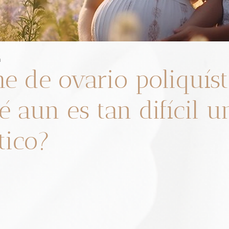
a
e de ovario poliquíst
é aun es tan difícil u
tico?