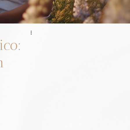
ico:
n