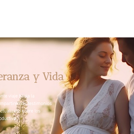
eranza y Vida
te viaje hacia la
ompartiremos testimonios
ctualizado sobre los
ductiva.