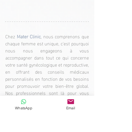
Chez 
Mater Clinic
, nous comprenons que 
chaque femme est unique, c'est pourquoi 
nous nous engageons à vous 
accompagner dans tout ce qui concerne 
votre santé gynécologique et reproductive, 
en offrant des conseils médicaux 
personnalisés en fonction de vos besoins 
pour promouvoir votre bien-être global. 
Nos professionnels sont là pour vous 
soutenir à chaque étape. N'hésitez pas à 
nous contacter pour en savoir plus sur la 
WhatsApp
Email
façon dont nous pouvons vous aider à 
améliorer votre santé. Prenez facilement 
rendez-vous en nous écrivant sur 