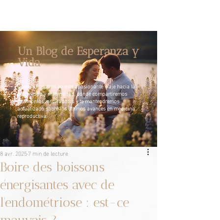
Un Blog de Esperanza y
Vida
Únete a nosotros en este apasionante viaje hacia la
paternidad y maternidad, donde compartiremos
testimonios inspiradores y te mantendremos
actualizado sobre los últimos avances en medicina
reproductiva.
8 avr. 2025
7 min de lecture
Boire des boissons
énergisantes avec de
l'endométriose : est-ce