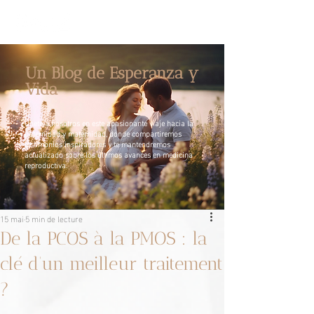
Un Blog de Esperanza y
Vida
Únete a nosotros en este apasionante viaje hacia la
paternidad y maternidad, donde compartiremos
testimonios inspiradores y te mantendremos
actualizado sobre los últimos avances en medicina
reproductiva.
15 mai
5 min de lecture
De la PCOS à la PMOS : la
clé d’un meilleur traitement
?