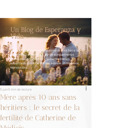
Un Blog de Esperanza y
Vida
Únete a nosotros en este apasionante viaje hacia la
paternidad y maternidad, donde compartiremos
testimonios inspiradores y te mantendremos
actualizado sobre los últimos avances en medicina
reproductiva.
5 juin
5 min de lecture
Mère après 10 ans sans
héritiers : le secret de la
fertilité de Catherine de