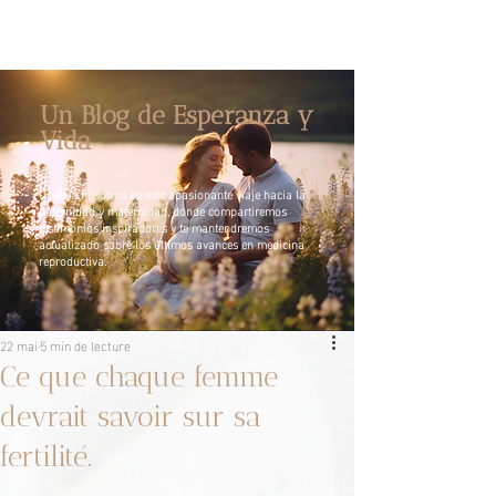
Un Blog de Esperanza y
Vida
Únete a nosotros en este apasionante viaje hacia la
paternidad y maternidad, donde compartiremos
testimonios inspiradores y te mantendremos
actualizado sobre los últimos avances en medicina
reproductiva.
22 mai
5 min de lecture
Ce que chaque femme
devrait savoir sur sa
fertilité.