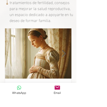
tratamientos de fertilidad, consejos
para mejorar la salud reproductiva,
un espacio dedicado a apoyarte en tu
deseo de formar familia.
Mère après 10 ans sans
héritiers : le secret de la
WhatsApp
Email
fertilité de Catherine de
Médicis.
Découvrez l’histoire de Catherine de Médicis et