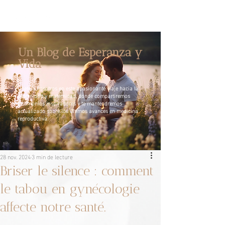
Un Blog de Esperanza y
Vida
Únete a nosotros en este apasionante viaje hacia la
paternidad y maternidad, donde compartiremos
testimonios inspiradores y te mantendremos
actualizado sobre los últimos avances en medicina
reproductiva.
28 nov. 2024
3 min de lecture
Briser le silence : comment
le tabou en gynécologie
affecte notre santé.