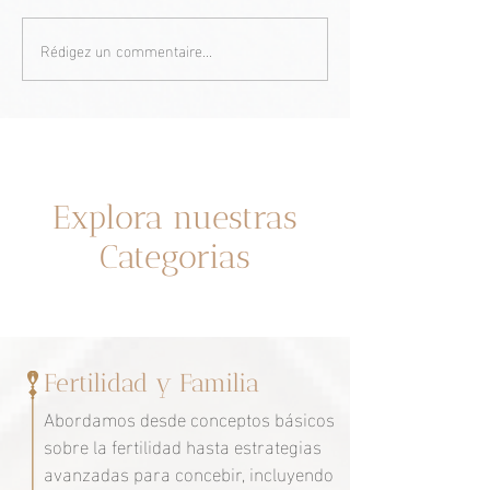
Rédigez un commentaire...
Donne et groupe B :
Troubles à heures
fertilité, adolescence,
De l’âge fertile à 
grossesse, cycle et
ménopause, pou
ménopause
Un espacio dedicado a ti
Explora nuestras
Categorias
Fertilidad y Familia
Abordamos desde conceptos básicos
sobre la fertilidad hasta estrategias
avanzadas para concebir, incluyendo