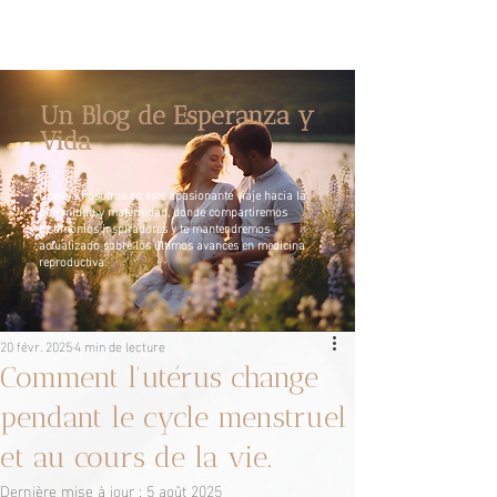
Un Blog de Esperanza y
Vida
Únete a nosotros en este apasionante viaje hacia la
paternidad y maternidad, donde compartiremos
testimonios inspiradores y te mantendremos
actualizado sobre los últimos avances en medicina
reproductiva.
20 févr. 2025
4 min de lecture
Comment l'utérus change
pendant le cycle menstruel
et au cours de la vie.
Dernière mise à jour :
5 août 2025