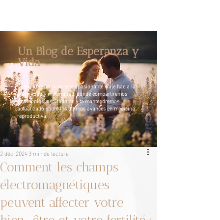
Un Blog de Esperanza y
Vida
Únete a nosotros en este apasionante viaje hacia la
paternidad y maternidad, donde compartiremos
testimonios inspiradores y te mantendremos
actualizado sobre los últimos avances en medicina
reproductiva.
2 déc. 2024
3 min de lecture
Comment les champs
électromagnétiques
peuvent affecter votre