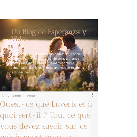
Un Blog de Esperanza y
Vida
Únete a nosotros en este apasionante viaje hacia la
paternidad y maternidad, donde compartiremos
testimonios inspiradores y te mantendremos
actualizado sobre los últimos avances en medicina
reproductiva.
13 févr.
4 min de lecture
Qu'est-ce que Luveris et à
quoi sert-il ? Tout ce que
vous devez savoir sur ce