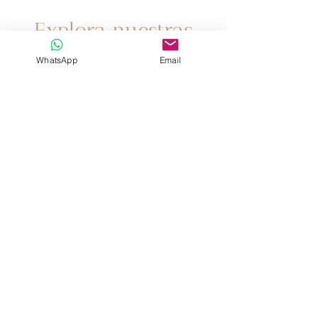
Un espacio dedicado a ti
Explora nuestras
Categorias
WhatsApp
Email
Fertilidad y Familia
Abordamos desde conceptos básicos
sobre la fertilidad hasta estrategias
avanzadas para concebir, incluyendo
tratamientos de fertilidad, consejos
para mejorar la salud reproductiva,
un espacio dedicado a apoyarte en tu
deseo de formar familia.