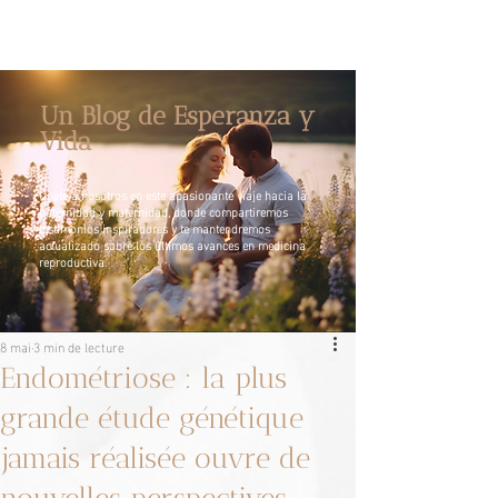
Un Blog de Esperanza y
Vida
Únete a nosotros en este apasionante viaje hacia la
paternidad y maternidad, donde compartiremos
testimonios inspiradores y te mantendremos
actualizado sobre los últimos avances en medicina
reproductiva.
8 mai
3 min de lecture
Endométriose : la plus
grande étude génétique
jamais réalisée ouvre de