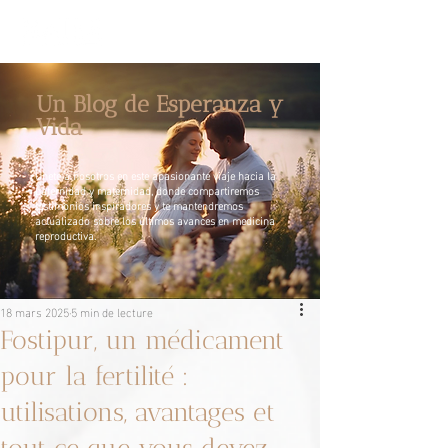
Un Blog de Esperanza y
Vida
Únete a nosotros en este apasionante viaje hacia la
paternidad y maternidad, donde compartiremos
testimonios inspiradores y te mantendremos
actualizado sobre los últimos avances en medicina
reproductiva.
18 mars 2025
5 min de lecture
Fostipur, un médicament
pour la fertilité :
utilisations, avantages et