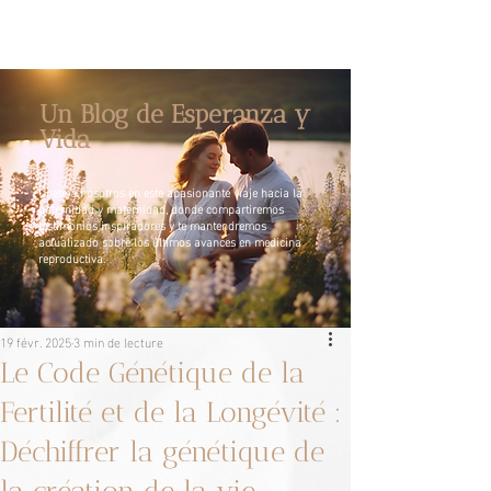
Un Blog de Esperanza y
Vida
Únete a nosotros en este apasionante viaje hacia la
paternidad y maternidad, donde compartiremos
testimonios inspiradores y te mantendremos
actualizado sobre los últimos avances en medicina
reproductiva.
19 févr. 2025
3 min de lecture
Le Code Génétique de la
Fertilité et de la Longévité :
Déchiffrer la génétique de