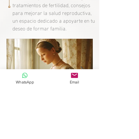
tratamientos de fertilidad, consejos
para mejorar la salud reproductiva,
un espacio dedicado a apoyarte en tu
deseo de formar familia.
WhatsApp
Email
Mère après 10 ans sans
héritiers : le secret de la
fertilité de Catherine de
Médicis.