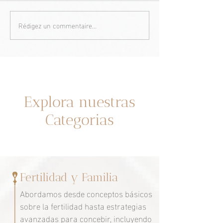
Rédigez un commentaire...
Une nouvelle étude sur la
De la PCOS à la 
santé féminine change ce
clé d’un meilleu
que nous pensions savoir.
traitement ?
Un espacio dedicado a ti
Explora nuestras
Categorias
Fertilidad y Familia
Abordamos desde conceptos básicos
sobre la fertilidad hasta estrategias
avanzadas para concebir, incluyendo