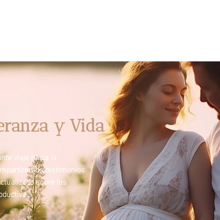
eranza y Vida
te viaje hacia la
ompartiremos testimonios
ctualizado sobre los
ductiva.