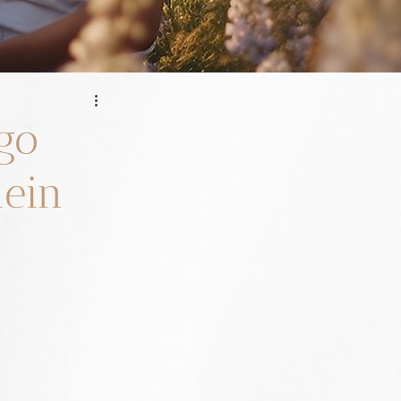
go
lein