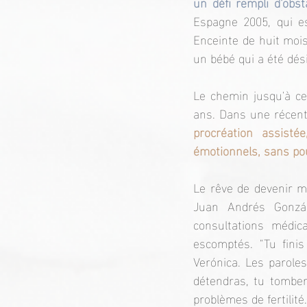
un défi rempli d'obst
Espagne 2005, qui es
Enceinte de huit mois
un bébé qui a été dés
Le chemin jusqu'à ce
ans. Dans une récente
procréation assisté
émotionnels, sans pou
Le rêve de devenir m
Juan Andrés Gonzál
consultations médic
escomptés. "Tu finis
Verónica. Les paroles
détendras, tu tomber
problèmes de fertilité.