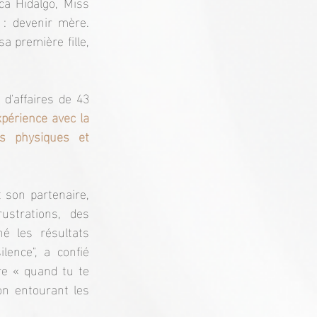
ca Hidalgo, Miss 
: devenir mère. 
 première fille, 
'affaires de 43 
périence avec la 
s physiques et 
son partenaire, 
trations, des 
é les résultats 
ence", a confié 
re « quand tu te 
n entourant les 