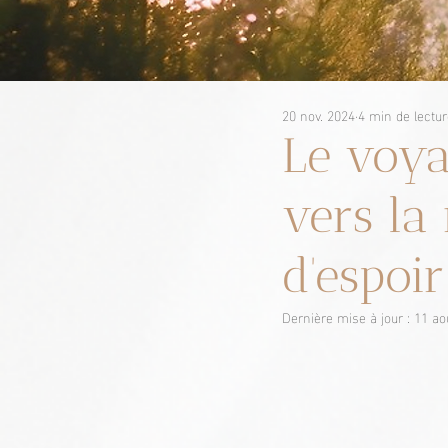
20 nov. 2024
4 min de lectur
Le voya
vers la
d'espoi
Dernière mise à jour :
11 ao