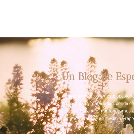
Un Blog de Esp
Únete a nosotros en este apasionan
paternidad y maternidad, donde c
inspiradores y te mantendremos a
últimos avances en medicina repro