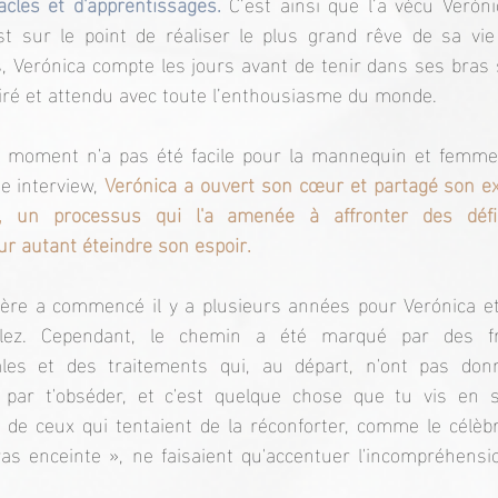
acles et d'apprentissages.
 C’est ainsi que l’a vécu Veróni
t sur le point de réaliser le plus grand rêve de sa vie 
, Verónica compte les jours avant de tenir dans ses bras sa
iré et attendu avec toute l’enthousiasme du monde.
 moment n'a pas été facile pour la mannequin et femme d
 interview, 
Verónica a ouvert son cœur et partagé son ex
e, un processus qui l'a amenée à affronter des défi
r autant éteindre son espoir.
ère a commencé il y a plusieurs années pour Verónica et 
ez. Cependant, le chemin a été marqué par des frus
ales et des traitements qui, au départ, n'ont pas donn
 par t'obséder, et c'est quelque chose que tu vis en sil
 de ceux qui tentaient de la réconforter, comme le célèb
as enceinte », ne faisaient qu'accentuer l'incompréhensio