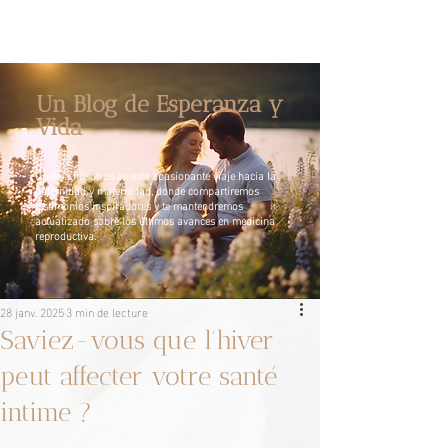
Un Blog de Esperanza y
Vida
Únete a nosotros en este apasionante viaje hacia la
paternidad y maternidad, donde compartiremos
testimonios inspiradores y te mantendremos
actualizado sobre los últimos avances en medicina
reproductiva.
28 janv. 2025
3 min de lecture
Saviez-vous que l'hiver
peut affecter votre santé
intime ?