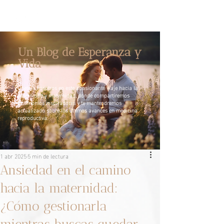
Un Blog de Esperanza y
Vida
Únete a nosotros en este apasionante viaje hacia la
paternidad y maternidad, donde compartiremos
testimonios inspiradores y te mantendremos
actualizado sobre los últimos avances en medicina
reproductiva.
1 abr 2025
5 min de lectura
Ansiedad en el camino
hacia la maternidad:
¿Cómo gestionarla