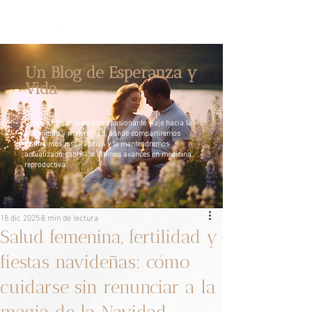
Un Blog de Esperanza y
Vida
Únete a nosotros en este apasionante viaje hacia la
paternidad y maternidad, donde compartiremos
testimonios inspiradores y te mantendremos
actualizado sobre los últimos avances en medicina
reproductiva.
18 dic 2025
8 min de lectura
Salud femenina, fertilidad y
fiestas navideñas: cómo
cuidarse sin renunciar a la