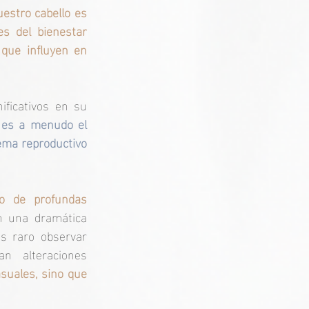
stro cabello es 
s del bienestar 
que influyen en 
ficativos en su 
o es a menudo el 
ema reproductivo 
o de profundas 
n una dramática 
 raro observar 
 alteraciones 
uales, sino que 