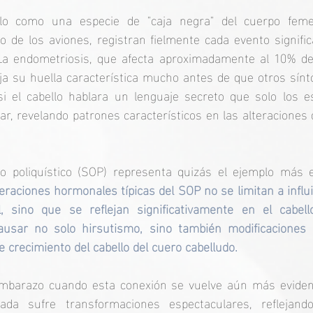
lo como una especie de "caja negra" del cuerpo feme
o de los aviones, registran fielmente cada evento signific
La endometriosis, que afecta aproximadamente al 10% de
ja su huella característica mucho antes de que otros sín
i el cabello hablara un lenguaje secreto que solo los es
r, revelando patrones característicos en las alteraciones de
o poliquístico (SOP) representa quizás el ejemplo más e
teraciones hormonales típicas del SOP no se limitan a influi
, sino que se reflejan significativamente en el cabell
usar no solo hirsutismo, sino también modificaciones p
de crecimiento del cabello del cuero cabelludo.
mbarazo cuando esta conexión se vuelve aún más evidente
a sufre transformaciones espectaculares, reflejando