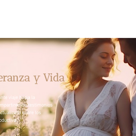
eranza y Vida
te viaje hacia la
ompartiremos testimonios
ctualizado sobre los
ductiva.