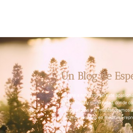
Un Blog de Esp
Únete a nosotros en este apasionan
paternidad y maternidad, donde c
inspiradores y te mantendremos a
últimos avances en medicina repro