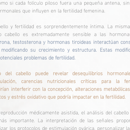
mo si cada folículo piloso fuera una pequeña antena, sin
ormonales que influyen en la fertilidad femenina.
ello y fertilidad es sorprendentemente íntima. La misma 
rona, testosterona y hormonas tiroideas interactúan con
s, modificando su crecimiento y estructura. Estas modifi
otenciales problemas de fertilidad.
do del cabello puede revelar desequilibrios hormonal
ación, carencias nutricionales críticas para la ferti
rían interferir con la concepción, alteraciones metabólicas
tos y estrés oxidativo que podría impactar en la fertilidad.
reproducción médicamente asistida, el análisis del cabell
ás importante. La interpretación de las señales propor
izar los protocolos de estimulación ovárica, personalizar l