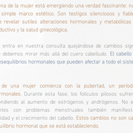
na de la mujer está emergiendo una verdad fascinante: nue
mple marco estético. Son testigos silenciosos y fiable
 revelar sutiles alteraciones hormonales y metabólicas 
uctivo y la salud ginecológica.
 entra en nuestra consulta quejándose de cambios signi
 debemos mirar más allá del cuero cabelludo. 
El cabell
sequilibrios hormonales que pueden afectar a todo el sist
a de una mujer comienza con la pubertad, un períod
rmonales. 
Durante esta fase, los folículos pilosos sufre
pondiendo al aumento de estrógenos y andrógenos. No es
tes con problemas menstruales también manifiestan
lidad y el crecimiento del cabello. 
Estos cambios no son cas
quilibrio hormonal que se está estableciendo.