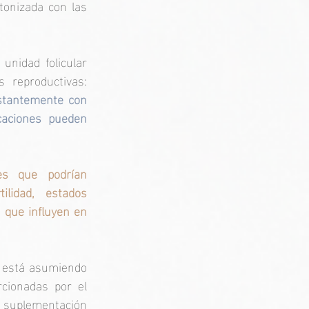
tonizada con las 
unidad folicular 
que produce nuestro cabello es extremadamente sensible a las hormonas reproductivas: 
stantemente con 
caciones pueden 
es que podrían 
lidad, estados 
 que influyen en 
o está asumiendo 
cionadas por el 
a suplementación 