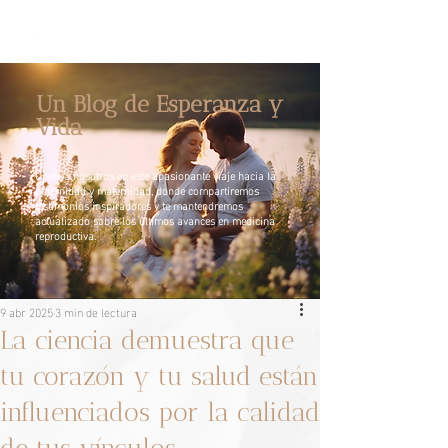
Un Blog de Esperanza y
Vida
Únete a nosotros en este apasionante viaje hacia la
paternidad y maternidad, donde compartiremos
testimonios inspiradores y te mantendremos
actualizado sobre los últimos avances en medicina
reproductiva.
9 abr 2025
3 min de lectura
La ciencia demuestra que
tu corazón y tu salud están
influenciados por la calidad