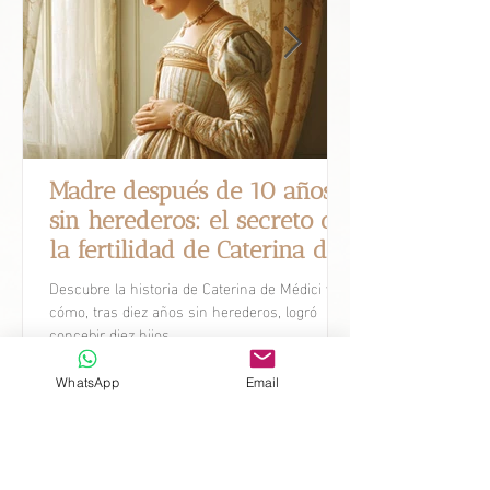
Madre después de 10 años
sin herederos: el secreto de
la fertilidad de Caterina de
Médici.
Descubre la historia de Caterina de Médici y
cómo, tras diez años sin herederos, logró
concebir diez hijos.
WhatsApp
Email
Avances Científicos