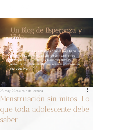
Un Blog de Esperanza y
Vida
Únete a nosotros en este apasionante viaje hacia la
paternidad y maternidad, donde compartiremos
testimonios inspiradores y te mantendremos
actualizado sobre los últimos avances en medicina
reproductiva.
23 may 2024
6 min de lectura
Menstruación sin mitos: Lo
que toda adolescente debe
saber