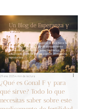
Un Blog de Esperanza y
Vida
Únete a nosotros en este apasionante viaje hacia la
paternidad y maternidad, donde compartiremos
testimonios inspiradores y te mantendremos
actualizado sobre los últimos avances en medicina
reproductiva.
29 ene 2025
4 min de lectura
¿Qué es Gonal F y para
qué sirve? Todo lo que
necesitas saber sobre este