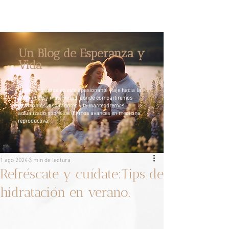
Un Blog de Esperanza y
Vida
Únete a nosotros en este apasionante viaje hacia la
paternidad y maternidad, donde compartiremos
testimonios inspiradores y te mantendremos
actualizado sobre los últimos avances en medicina
reproductiva.
1 ago 2024
3 min de lectura
Refréscate y cuídate:Tips de
hidratación en verano.