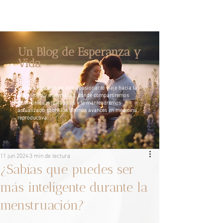
Un Blog de Esperanza y
Vida
Únete a nosotros en este apasionante viaje hacia la
paternidad y maternidad, donde compartiremos
testimonios inspiradores y te mantendremos
actualizado sobre los últimos avances en medicina
reproductiva.
11 jun 2024
3 min de lectura
¿Sabías que puedes ser
más inteligente durante la
menstruación?