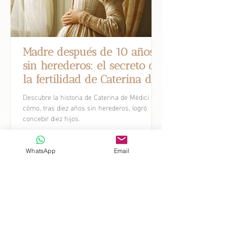
Madre después de 10 años
sin herederos: el secreto de
la fertilidad de Caterina de
Médici.
Descubre la historia de Caterina de Médici y
cómo, tras diez años sin herederos, logró
concebir diez hijos.
WhatsApp
Email
Avances Científicos
Descubre cómo la tecnología y la
investigación han mejorado las
tasas de éxito, ampliado las