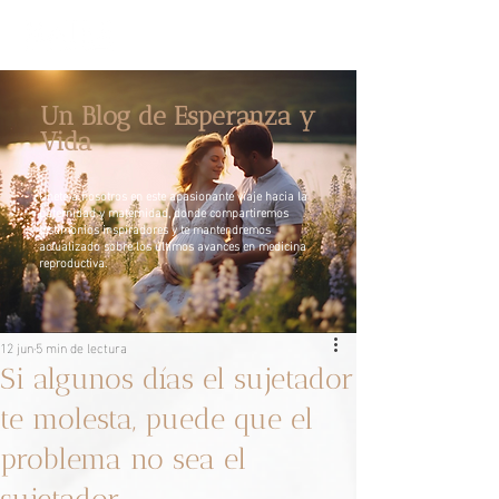
Un Blog de Esperanza y
Vida
Únete a nosotros en este apasionante viaje hacia la
paternidad y maternidad, donde compartiremos
testimonios inspiradores y te mantendremos
actualizado sobre los últimos avances en medicina
reproductiva.
12 jun
5 min de lectura
Si algunos días el sujetador
te molesta, puede que el
problema no sea el