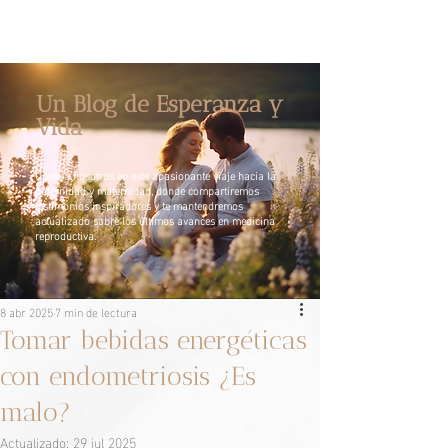
Un Blog de Esperanza y
Vida
Únete a nosotros en este apasionante viaje hacia la
paternidad y maternidad, donde compartiremos
testimonios inspiradores y te mantendremos
actualizado sobre los últimos avances en medicina
reproductiva.
8 abr 2025
7 min de lectura
Tomar bebidas energéticas
con endometriosis ¿Es
malo?
Actualizado:
29 jul 2025