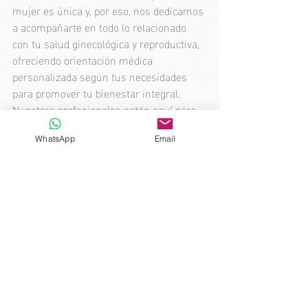
mujer es única y, por eso, nos dedicamos 
a acompañarte en todo lo relacionado 
con tu salud ginecológica y reproductiva, 
ofreciendo orientación médica 
personalizada según tus necesidades 
para promover tu bienestar integral. 
Nuestros profesionales están aquí para 
brindarte apoyo en cada paso. No dudes 
en contactarnos para conocer más sobre 
WhatsApp
Email
cómo podemos ayudarte a mejorar tu 
salud. Agenda tu cita fácilmente 
escribiéndonos por WhatsApp al 
645 096 
548
 o a 
care@mater.clinic
.
Salud Ginecológica