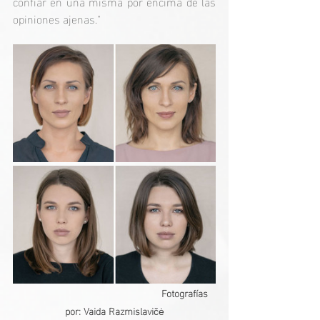
confiar en una misma por encima de las 
opiniones ajenas."
  Fotografías 
por: Vaida Razmislavi
čė