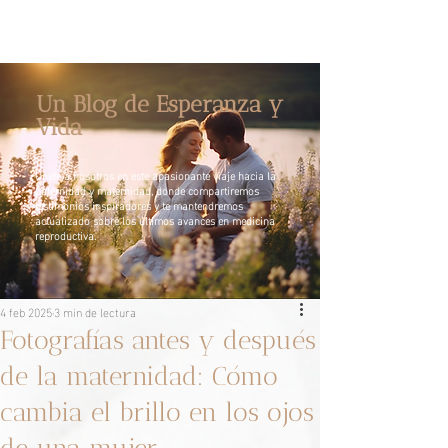
Un Blog de Esperanza y
Vida
Únete a nosotros en este apasionante viaje hacia la
paternidad y maternidad, donde compartiremos
testimonios inspiradores y te mantendremos
actualizado sobre los últimos avances en medicina
reproductiva.
4 feb 2025
3 min de lectura
Fotografías antes y después
de la maternidad: Cómo
cambia el brillo en los ojos