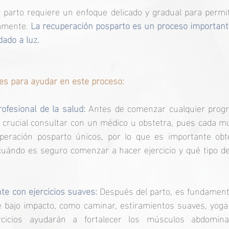
parto requiere un enfoque delicado y gradual para permit
amente. 
La recuperación posparto es un proceso importante
ado a luz. 
ves para ayudar en este proceso: 
ofesional de la salud: 
Antes de comenzar cualquier progra
 crucial consultar con un médico u obstetra, pues cada m
eración posparto únicos, por lo que es importante obte
uándo es seguro comenzar a hacer ejercicio y qué tipo de
e con ejercicios suaves: 
Después del parto, es fundament
e bajo impacto, como caminar, estiramientos suaves, yoga
rcicios ayudarán a fortalecer los músculos abdominal