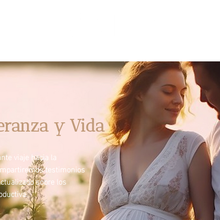
eranza y Vida
te viaje hacia la
ompartiremos testimonios
ctualizado sobre los
ductiva.