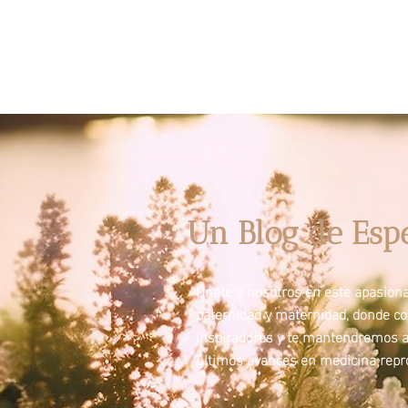
Un Blog de Esp
Únete a nosotros en este apasionan
paternidad y maternidad, donde c
inspiradores y te mantendremos a
últimos avances en medicina repro