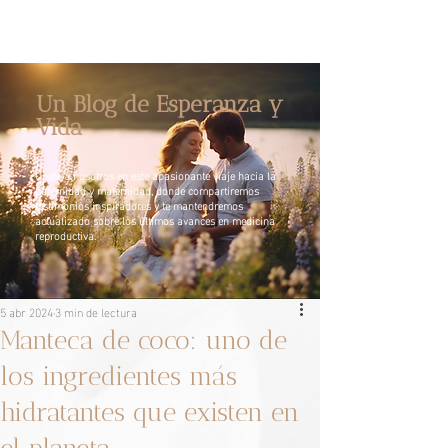
Un Blog de Esperanza y
Vida
Únete a nosotros en este apasionante viaje hacia la
paternidad y maternidad, donde compartiremos
testimonios inspiradores y te mantendremos
actualizado sobre los últimos avances en medicina
reproductiva.
5 abr 2024
3 min de lectura
Manteca de coco: uno de
los ingredientes más
hidratantes que existen en