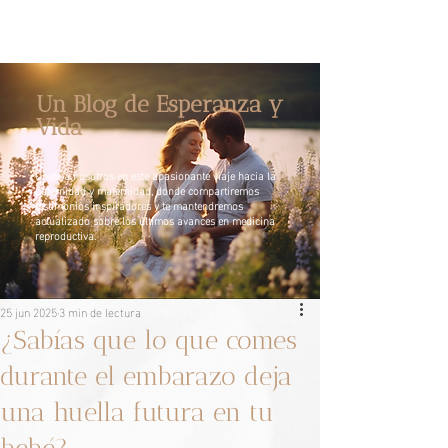
Un Blog de Esperanza y
Vida
Únete a nosotros en este apasionante viaje hacia la
paternidad y maternidad, donde compartiremos
testimonios inspiradores y te mantendremos
actualizado sobre los últimos avances en medicina
reproductiva.
25 jun 2025
3 min de lectura
¿Sabías que lo que comes
durante el embarazo deja
una huella futura en tu