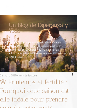
Un Blog de Esperanza y
Vida
Únete a nosotros en este apasionante viaje hacia la
paternidad y maternidad, donde compartiremos
testimonios inspiradores y te mantendremos
actualizado sobre los últimos avances en medicina
reproductiva.
26 mars 2025
4 min de lecture
🌸 Printemps et fertilité :
Pourquoi cette saison est-
elle idéale pour prendre